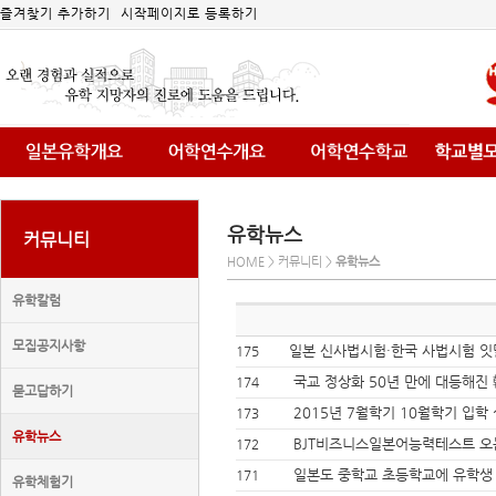
즐겨찾기 추가하기
시작페이지로 등록하기
유학뉴스
커뮤니티
HOME > 커뮤니티 >
유학뉴스
유학칼럼
모집공지사항
일본 신사법시험·한국 사법시험 잇달아
175
국교 정상화 50년 만에 대등해진 
174
묻고답하기
2015년 7월학기 10월학기 입학
173
유학뉴스
BJT비즈니스일본어능력테스트 오는
172
일본도 중학교 초등학교에 유학생
171
유학체험기