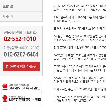
2007년에 7625명이던 의학부 정원은 20
보도자료
고 있어 거의 변하지 않았다. 즉 의학부만 나
회사소개
18세 인구에서 봐도 1960년에는 18세 인구 
1명이 될 수 있는 것이다.
또한 의사 부족 지역 격차를 해소하기 위해 대
"사실상의 추천 입시지요. 하지만 일반 입시
수준이 낮아지므로 관계자가 골치를 앓고 있습
정원 증가와 함께 의학부의 편차 치도 내려가기
"AO입시나 추천으로 학생을 확보하고 정원을
니다. 치열한 입시 전쟁을 이긴 단카이 주니어 
그렇게 해서 들어온 학생의 질 저하는 역시 문
고 답한 의과 대학•대학 의학부는 93.8%에
"이과계 수험생은 의학부에 합격하지 않아도 
며 본래 의학의 기초인 생물학의 지식 없이 의
※이 기사는 주간 포스트 2013년 5월 31일
여기서 느껴지는 것 중의 하나가 최근 일본의 
나타날지 우리는 지켜보기로 한다.