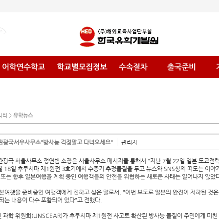
니티 >
유학뉴스
관광국서우사무소"방사능 걱정말고 다녀오세요"
관리자
광국 서울사무소 정연범 소장은 서울사무소 메시지를 통해서 "지난 7월 22일 일본 도쿄전
월 18일 후쿠시마 제1원전 3호기에서 수증기 추정물질을 두고 뉴스와 SNS상의 떠도는 이야
 또는 향후 일본여행을 계획 중인 여행객들의 안전을 위협하는 새로운 사태는 일어나지 않았다
본여행을 준비중인 여행객에게 전하고 싶은 말로서. "이번 보도로 일본의 안전이 저하된 것은
되는 내용이 다수 포함되어 있다"고 전했다.
엔 과학 위원회(UNSCEAR)가 후쿠시마 제1원전 사고로 확산된 방사능 물질이 주민에게 미