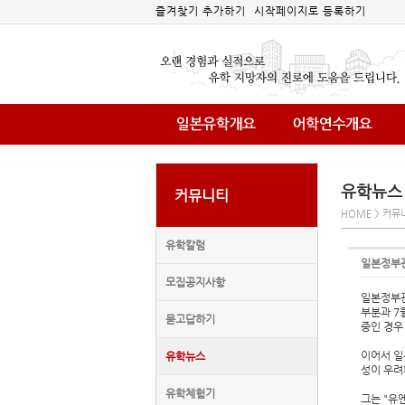
즐겨찾기 추가하기
시작페이지로 등록하기
유학뉴스
커뮤니티
HOME > 커뮤
유학칼럼
일본정부
모집공지사항
일본정부관
부분과 7
묻고답하기
중인 경우
이어서 일
유학뉴스
성이 우려
유학체험기
그는 "유