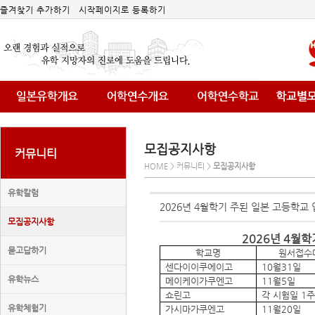
즐겨찾기 추가하기
시작페이지로 등록하기
모집공지사항
커뮤니티
HOME > 커뮤니티 >
모집공지사항
유학칼럼
2026년 4월학기 주된 일본 고등학교
모집공지사항
2026
년
4
월학
묻고답하기
학교명
원서접수
센다이이쿠에이고
10
월
31
일
유학뉴스
메이케이가쿠엔고
11
월
5
일
쇼린고
각 시험일
1
주
유학체험기
가시마가쿠엔고
11
월
20
일