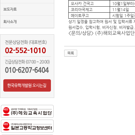
오사카 건국고
10
월
1
일부터
보도자료
코리아국제고
11
월
14
일
메이토쿠고
시험일
1
주일
상기 일정을 참고하여 원서 및 입학서류
회사소개
원서접수
,
입학시험
,
비자신청
,
비자발급
<
문의
/
상담
> (
주
)
해외교육사업단