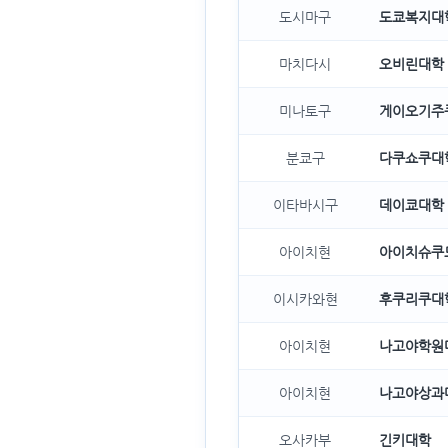
도시마구
도쿄복지대
마치다시
오비린대학
미나토구
게이오기주
분쿄구
다쿠쇼쿠대
이타바시구
데이쿄대학
아이치현
아이치슈쿠
이시카와현
후쿠리쿠대
아이치현
나고야학원
아이치현
나고야상과
오사카부
긴키대학