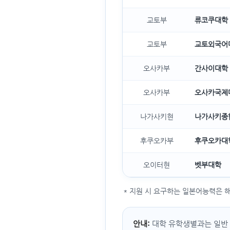
교토부
류코쿠대학
교토부
교토외국어
오사카부
간사이대학
오사카부
오사카국제
나가사키현
나가사키종
후쿠오카부
후쿠오카대
오이터현
벳부대학
* 지원 시 요구하는 일본어능력은 해
안내:
대학 유학생별과는 일반 