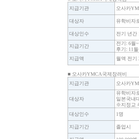
지급기관
오사카YM
대상자
유학비자로
대상인수
전기 년간 1
전기: 6월~
지급기간
후기: 11
지급액
월액 전기 20
■ 오사카YMCA국제장려비
지급기관
오사카YM
유학비자로
대상자
일본국내대
※지정교 
대상인수
1명
지급기간
졸업시