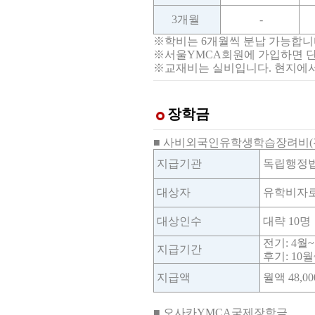
3개월
-
※학비는 6개월씩 분납 가능합니
※서울YMCA회원에 가입하면 단
※교재비는 실비입니다. 현지에서
장학금
■ 사비외국인유학생학습장려비(
지급기관
독립행정법
대상자
유학비자로
대상인수
대략 10명
전기: 4월
지급기간
후기: 10
지급액
월액 48,0
■ 오사카YMCA국제장학금