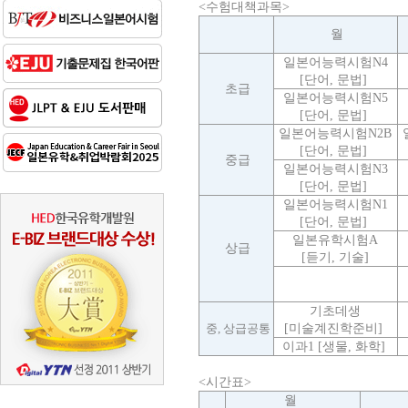
<수험대책과목>
월
일본어능력시험N4
[단어, 문법]
초급
일본어능력시험N5
[단어, 문법]
일본어능력시험N2B
[단어, 문법]
중급
일본어능력시험N3
[단어, 문법]
일본어능력시험N1
[단어, 문법]
일본유학시험A
상급
[듣기, 기술]
기초데생
중, 상급공통
[미술계진학준비]
이과1 [생물, 화학]
<시간표>
월