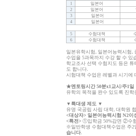
1
일본어
2
일본어
3
일본어
4
일본어
5
수험대책
6
수험대책
일본유학시험, 일본어능력시험, 종
수업을 5과목까지 수강 할 수 있
학교조사 선택 수험지도 등은 튜
도 합니다.
시험대책 수업은 레벨과 시기에 
★멘토링시간 50분x1교시/주1일
유학의 목적을 완수 있도록 진학준
▼특대생 제도 ▼
유명 국공립 사립 대학, 대학원 
<대상자>
일본어능력시험 N2이
<특전>
①입학금 50%감면
②수험
※일반학생 수험대책수업은 주2일
습니다
.