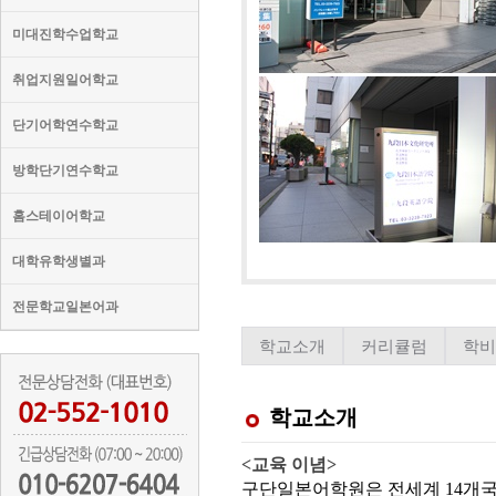
미대진학수업학교
취업지원일어학교
단기어학연수학교
방학단기연수학교
홈스테이어학교
대학유학생별과
전문학교일본어과
학교소개
커리큘럼
학
학교소개
<교육 이념>
구단일본어학원은 전세계 14개