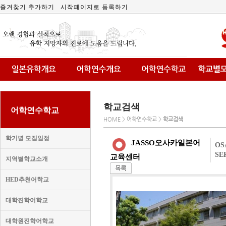
즐겨찾기 추가하기
시작페이지로 등록하기
학교검색
어학연수학교
HOME > 어학연수학교 >
학교검색
학기별 모집일정
JASSO오사카일본어
OS
SE
교육센터
지역별학교소개
HED추천어학교
대학진학어학교
대학원진학어학교