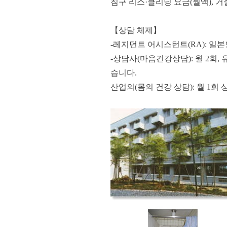
침구 리스·클리닝 요금(월액), 거
【상담 체제】
-레지던트 어시스턴트(RA): 일
-상담사(마음건강상담): 월 2회
습니다.
산업의(몸의 건강 상담): 월 1회