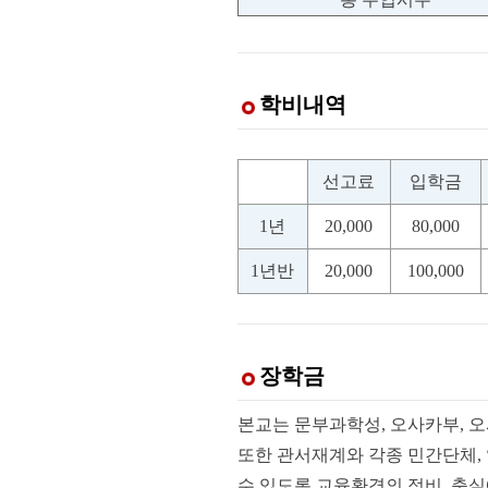
학비내역
선고료
입학금
1년
20,000
80,000
1년반
20,000
100,000
장학금
본교는 문부과학성, 오사카부, 
또한 관서재계와 각종 민간단체,
수 있도록 교육환경의 정비, 충