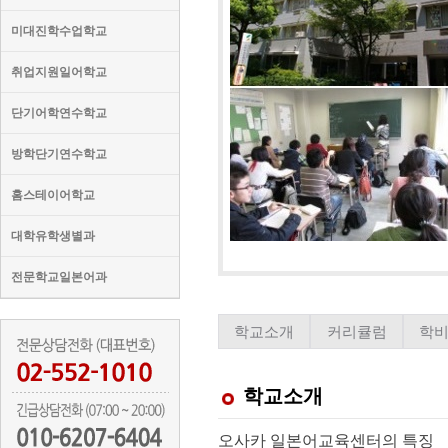
미대진학수업학교
취업지원일어학교
단기어학연수학교
방학단기연수학교
홈스테이어학교
대학유학생별과
전문학교일본어과
학교소개
커리큘럼
학
학교소개
오사카 일본어교육센터의 특징