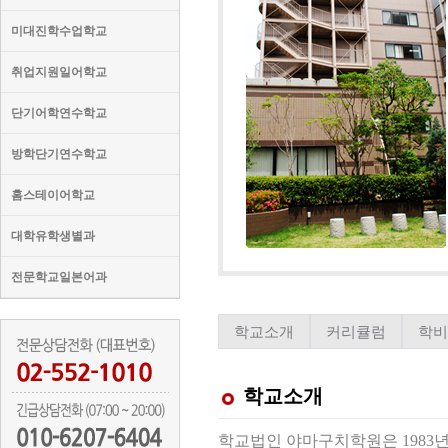
미대진학수업학교
취업지원일어학교
단기어학연수학교
방학단기연수학교
홈스테이어학교
대학유학생별과
전문학교일본어과
학교소개
커리큘럼
학
학교소개
학교법인 야마구치학원은 1983