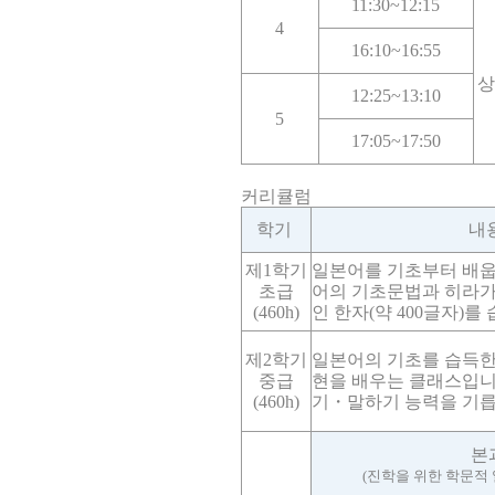
11:30~12:15
4
16:10~16:55
상
12:25~13:10
5
17:05~17:50
커리큘럼
학기
내
제1학기
일본어를 기초부터 배웁니
초급
어의 기초문법과 히라
(460h)
인 한자(약 400글자)를
제2학기
일본어의 기초를 습득한
중급
현을 배우는 클래스입니
(460h)
기・말하기 능력을 기릅
본
(진학을 위한 학문적