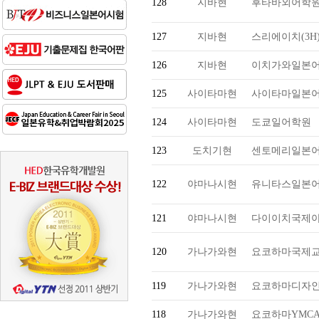
128
지바현
후타바외어학
127
지바현
스리에이치(3H
126
지바현
이치가와일본
125
사이타마현
사이타마일본
124
사이타마현
도쿄일어학원
123
도치기현
센토메리일본
122
야마나시현
유니타스일본
121
야마나시현
다이이치국제
120
가나가와현
요코하마국제
119
가나가와현
요코하마디자인
118
가나가와현
요코하마YMC