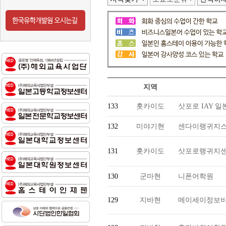
지역
133
홋카이도
삿포로 IAY 
132
미야기현
센다이랭귀지스
131
홋카이도
삿포로랭귀지
130
군마현
니폰어학원
129
지바현
메이세이정보