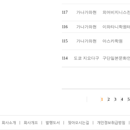
117
가나가와현
외어비지니스
116
가나가와현
이와타니학원테
115
가나가와현
아스카학원
114
도쿄 지요다구
구단일본문화
1
2
3
4
5