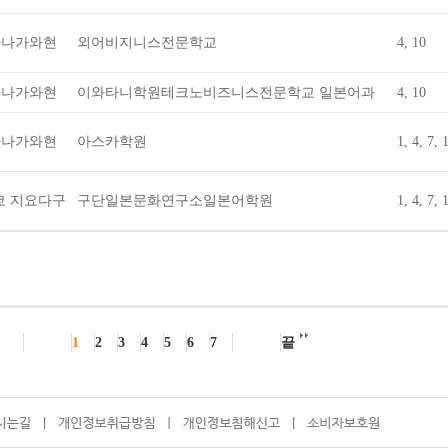
가나가와현
외어비지니스전문학교
4, 10
가나가와현
이와타니학원테크노비즈니스전문학교 일본어과
4, 10
가나가와현
아스카학원
1, 4, 7, 
쿄 지요다구
구단일본문화연구소일본어학원
1, 4, 7, 
1
2
3
4
5
6
7
끝