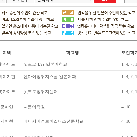
지역
학교명
모집학기
홋카이도
삿포로 IAY 일본어학교
1, 4, 7, 
미야기현
센다이랭귀지스쿨 일본어과
1, 4, 7, 
홋카이도
삿포로랭귀지센터
1, 4, 7, 
군마현
니폰어학원
4, 10
지바현
메이세이정보비즈니스전문학교
4, 10