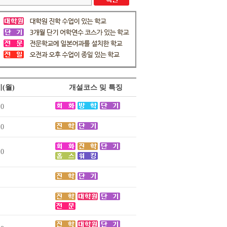
(월)
개설코스 밎 특징
10
10
10