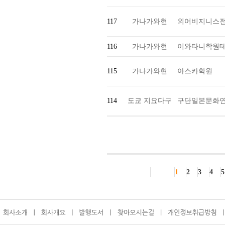
117
가나가와현
외어비지니스
116
가나가와현
이와타니학원테
115
가나가와현
아스카학원
114
도쿄 지요다구
구단일본문화
1
2
3
4
5