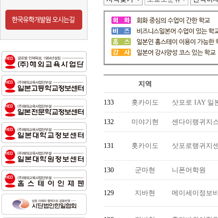
지역
133
홋카이도
삿포로 IAY 
132
미야기현
센다이랭귀지스
131
홋카이도
삿포로랭귀지
130
군마현
니폰어학원
129
지바현
메이세이정보