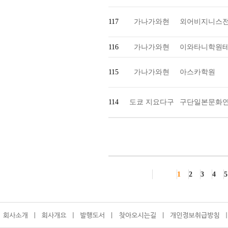
117
가나가와현
외어비지니스
116
가나가와현
이와타니학원테
115
가나가와현
아스카학원
114
도쿄 지요다구
구단일본문화
1
2
3
4
5