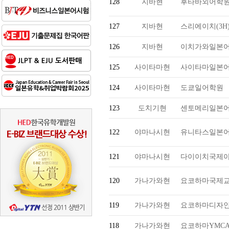
128
지바현
후타바외어학
127
지바현
스리에이치(3H
126
지바현
이치가와일본
125
사이타마현
사이타마일본
124
사이타마현
도쿄일어학원
123
도치기현
센토메리일본
122
야마나시현
유니타스일본
121
야마나시현
다이이치국제
120
가나가와현
요코하마국제
119
가나가와현
요코하마디자인
118
가나가와현
요코하마YMC