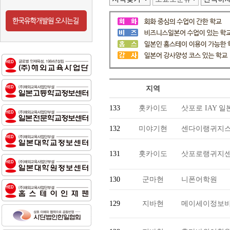
지역
133
홋카이도
삿포로 IAY 
132
미야기현
센다이랭귀지스
131
홋카이도
삿포로랭귀지
130
군마현
니폰어학원
129
지바현
메이세이정보