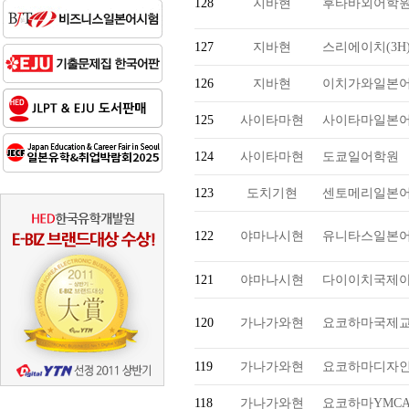
128
지바현
후타바외어학
127
지바현
스리에이치(3H
126
지바현
이치가와일본
125
사이타마현
사이타마일본
124
사이타마현
도쿄일어학원
123
도치기현
센토메리일본
122
야마나시현
유니타스일본
121
야마나시현
다이이치국제
120
가나가와현
요코하마국제
119
가나가와현
요코하마디자인
118
가나가와현
요코하마YMC