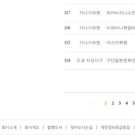
117
가나가와현
외어비지니스
116
가나가와현
이와타니학원테
115
가나가와현
아스카학원
114
도쿄 지요다구
구단일본문화
1
2
3
4
5