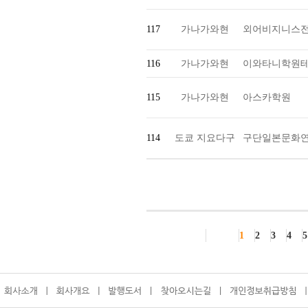
117
가나가와현
외어비지니스
116
가나가와현
이와타니학원테
115
가나가와현
아스카학원
114
도쿄 지요다구
구단일본문화
1
2
3
4
5