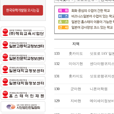
지역
133
홋카이도
삿포로 IAY 
132
미야기현
센다이랭귀지스
131
홋카이도
삿포로랭귀지
130
군마현
니폰어학원
129
지바현
메이세이정보