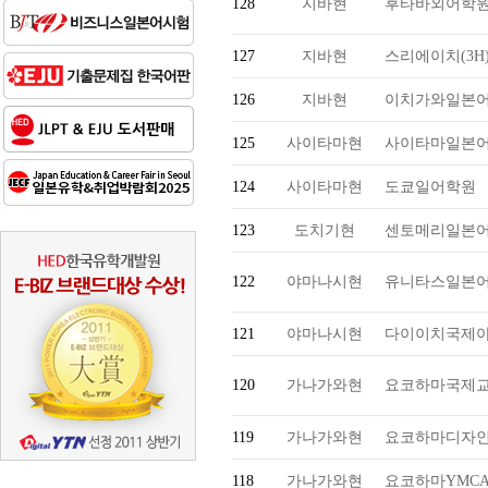
128
지바현
후타바외어학
127
지바현
스리에이치(3H
126
지바현
이치가와일본
125
사이타마현
사이타마일본
124
사이타마현
도쿄일어학원
123
도치기현
센토메리일본
122
야마나시현
유니타스일본
121
야마나시현
다이이치국제
120
가나가와현
요코하마국제
119
가나가와현
요코하마디자인
118
가나가와현
요코하마YMC