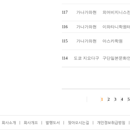
117
가나가와현
외어비지니스
116
가나가와현
이와타니학원테
115
가나가와현
아스카학원
114
도쿄 지요다구
구단일본문화
1
2
3
4
5