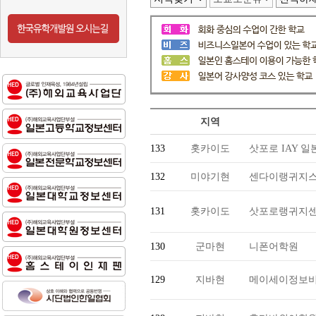
지역
133
홋카이도
삿포로 IAY 
132
미야기현
센다이랭귀지스
131
홋카이도
삿포로랭귀지
130
군마현
니폰어학원
129
지바현
메이세이정보