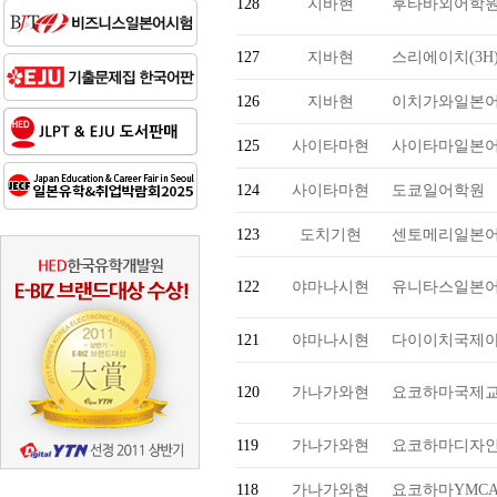
128
지바현
후타바외어학
127
지바현
스리에이치(3H
126
지바현
이치가와일본
125
사이타마현
사이타마일본
124
사이타마현
도쿄일어학원
123
도치기현
센토메리일본
122
야마나시현
유니타스일본
121
야마나시현
다이이치국제
120
가나가와현
요코하마국제
119
가나가와현
요코하마디자인
118
가나가와현
요코하마YMC