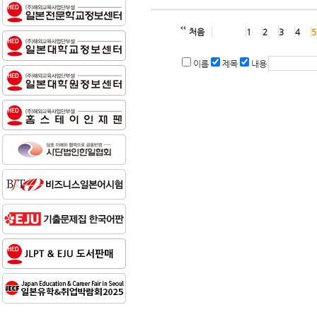
처음
1
2
3
4
5
이름
제목
내용