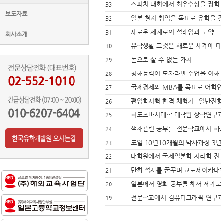
스피치 대회에서 최우수상을 장학
33
보도자료
일본 현지 취업을 목표로 유학을 
32
새로운 세계로의 설레임과 도약
31
회사소개
유학생활 그것은 새로운 세계에 
30
돈으로 살 수 없는 가치
29
청해능력이 모자라면 수업을 이해
28
국제경제와 MBA를 목표로 어학
27
편입학시험 합격 체험기--일반전
26
히도츠바시대학 대학원 상학연구과
25
색채관련 공부를 전문학교에서 하
24
도일 10년10개월의 박사과정 3
23
대학원에서 국제일본학 지리학 전
22
만화 석사를 꿈꾸며 교토세이카대
21
일본에서 영화 공부를 해서 세계로
20
전문학교에서 컴퓨터그래픽 연구
19