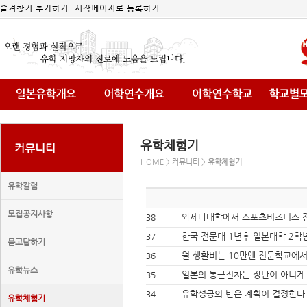
즐겨찾기 추가하기
시작페이지로 등록하기
유학체험기
커뮤니티
HOME > 커뮤니티 >
유학체험기
유학칼럼
모집공지사항
와세다대학에서 스포츠비즈니스 전
38
한국 전문대 1년후 일본대학 2학
37
묻고답하기
월 생활비는 10만엔 전문학교에서
36
유학뉴스
일본의 통근전차는 장난이 아니게
35
유학성공의 반은 계획이 결정한다
34
유학체험기