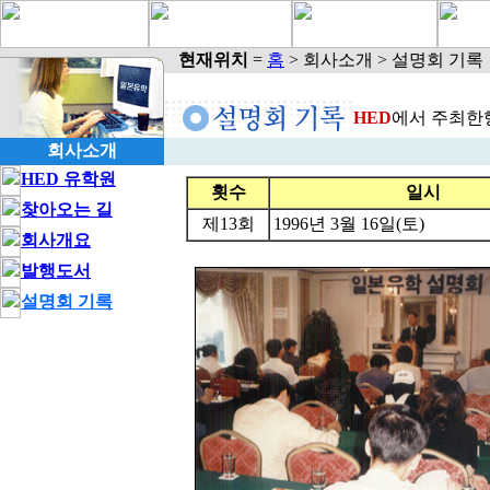
현재위치
=
홈
> 회사소개 > 설명회 기록
HED
에서 주최한
회사소개
HED 유학원
횟수
일시
찾아오는 길
제13회
1996년 3월 16일(토)
회사개요
발행도서
설명회 기록